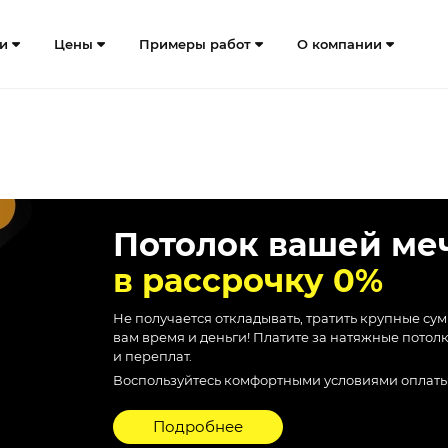
ги
Цены
Примеры работ
О компании
Потолок вашей ме
в рассрочку 0%
Не получается откладывать, тратить крупные су
вам время и деньги! Платите за натяжные потол
и переплат.
Воспользуйтесь комфортными условиями оплаты в
Подробнее