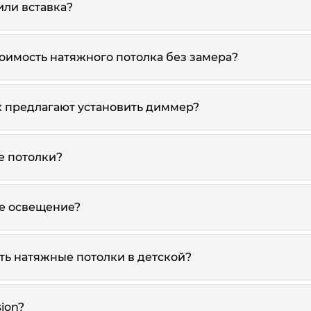
или вставка?
оимость натяжного потолка без замера?
х предлагают установить диммер?
е потолки?
ое освещение?
ь натяжные потолки в детской?
sion?