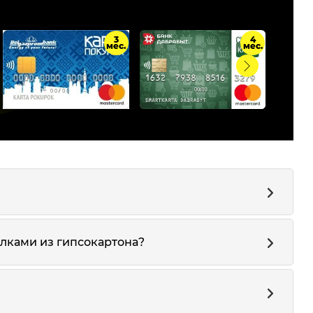
3
4
мес.
мес.
лками из гипсокартона?