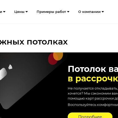
ги
Цены
Примеры работ
О компании
яжных потолках
Потолок в
в рассроч
Не получается откладывать,
хочется? Мы сэкономим вам
помощью карт рассрочки до
Воспользуйтесь комфортными
Подробнее