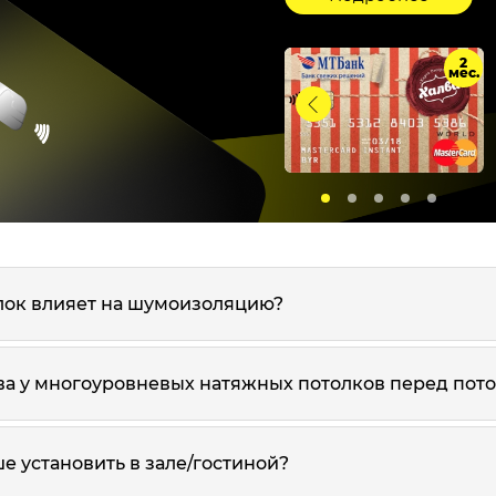
2
мес.
лок влияет на шумоизоляцию?
а у многоуровневых натяжных потолков перед пото
е установить в зале/гостиной?