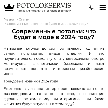
Главная
Статьи
Телефоны
Современные потолки: что будет в моде в 2024 году?
Современные потолки: что
+375 (29) 744-94-71
будет в моде в 2024 году?
+375 (44) 576-78-31
Натяжные потолки до сих пор являются одним из
самых популярных видов отделки. И это
неудивительно, поскольку они универсальны, быстро
монтируются, экологически безопасны и дают
возможность воплотить интересные дизайнерские
идеи.
Трендовые новинки 2024 года
Ежегодно в дизайне интерьеров появляются новые
разновидности натяжных потолков, позволяющие
сделать свое жилье модным и оригинальным. Какие
же из них будут актуальны в этом году?