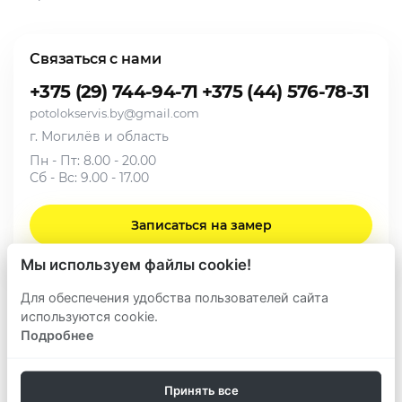
Связаться с нами
+375 (29) 744-94-71
+375 (44) 576-78-31
potolokservis.by@gmail.com
г. Могилёв и область
Пн - Пт: 8.00 - 20.00
Сб - Вс: 9.00 - 17.00
Записаться на замер
Мы используем файлы cookie!
Для обеспечения удобства пользователей сайта
используются cookie.
Политика конфиденциальности
Подробнее
Положение о cookie-файлах
Обработка персональных данных
Принять все
© 2026 PotolokServis. Все права защищены.